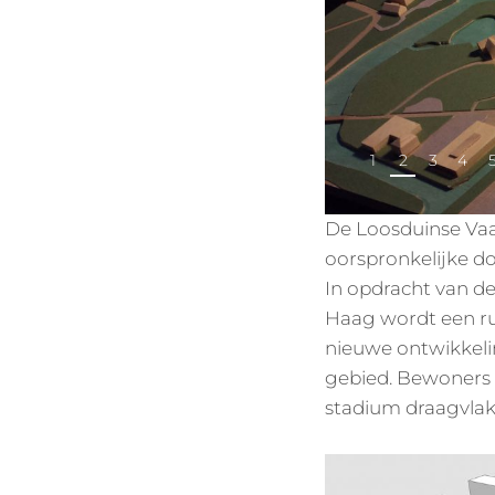
1
2
3
4
De Loosduinse Vaa
oorspronkelijke d
In opdracht van 
Haag wordt een rui
nieuwe ontwikkeli
gebied. Bewoners 
stadium draagvlak