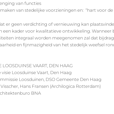
enging van functies
 maken van stedelijke voorzieningen en: “hart voor de
dat er geen verdichting of vernieuwing kan plaatsvin
n een kader voor kwalitatieve ontwikkeling. Wanneer 
iteiten integraal worden meegenomen zal dat bijdra
baarheid en fijnmazigheid van het stedelijk weefsel ro
IE LOOSDUINSE VAART, DEN HAAG
ke visie Loosduinse Vaart, Den Haag
ommissie Loosduinen, DSO Gemeente Den Haag
Visscher, Hans Fransen (Archilogica Rotterdam)
s Architektenburo BNA