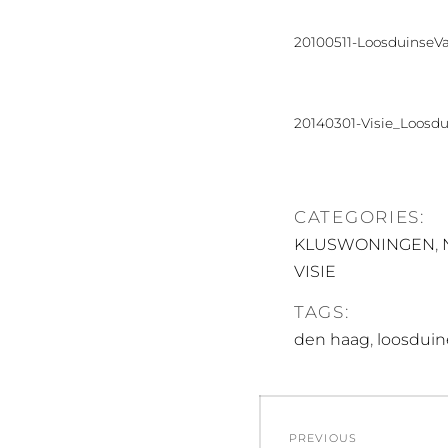
20100511-LoosduinseVaa
20140301-Visie_Loosdu
CATEGORIES:
,
KLUSWONINGEN
VISIE
TAGS:
,
den haag
loosdui
Post
PREVIOUS