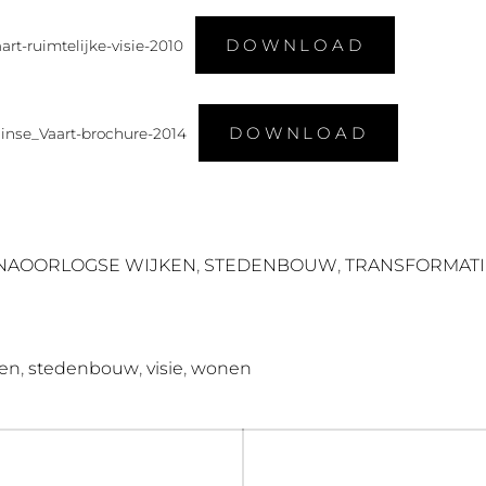
DOWNLOAD
rt-ruimtelijke-visie-2010
DOWNLOAD
inse_Vaart-brochure-2014
,
,
NAOORLOGSE WIJKEN
STEDENBOUW
TRANSFORMATI
,
,
,
nen
stedenbouw
visie
wonen