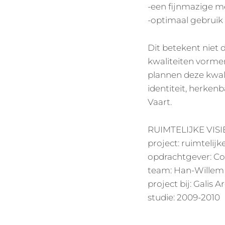
-een fijnmazige m
-optimaal gebruik
Dit betekent niet 
kwaliteiten vorme
plannen deze kwal
identiteit, herken
Vaart.
RUIMTELIJKE VIS
project: ruimtelij
opdrachtgever: C
team: Han-Willem 
project bij: Gali
studie: 2009-2010