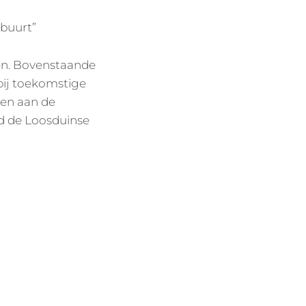
 buurt”
den. Bovenstaande
bij toekomstige
gen aan de
nd de Loosduinse