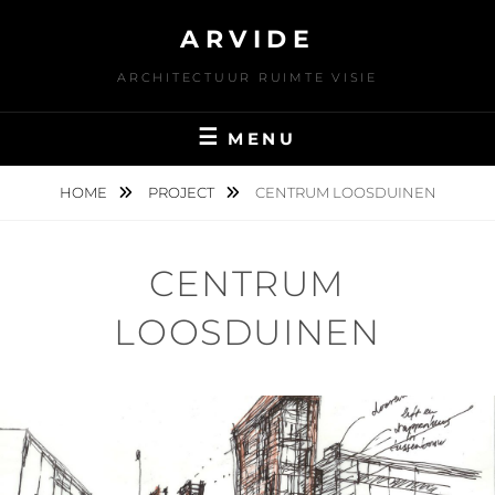
Skip
ARVIDE
to
content
ARCHITECTUUR RUIMTE VISIE
MENU
HOME
PROJECT
CENTRUM LOOSDUINEN
CENTRUM
LOOSDUINEN