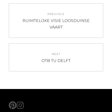
Post
PREVIOUS
navigation
Previous
RUIMTELIJKE VISIE LOOSDUINSE
post:
VAART
NEXT
Next
OTB TU DELFT
post:
pinterest
instagram