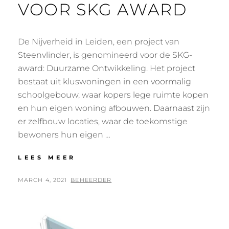
VOOR SKG AWARD
De Nijverheid in Leiden, een project van
Steenvlinder, is genomineerd voor de SKG-
award: Duurzame Ontwikkeling. Het project
bestaat uit kluswoningen in een voormalig
schoolgebouw, waar kopers lege ruimte kopen
en hun eigen woning afbouwen. Daarnaast zijn
er zelfbouw locaties, waar de toekomstige
bewoners hun eigen …
DE
LEES MEER
NIJVERHEID
LEIDEN
POSTED
BY
MARCH 4, 2021
BEHEERDER
GENOMINEERD
ON
VOOR
SKG
AWARD