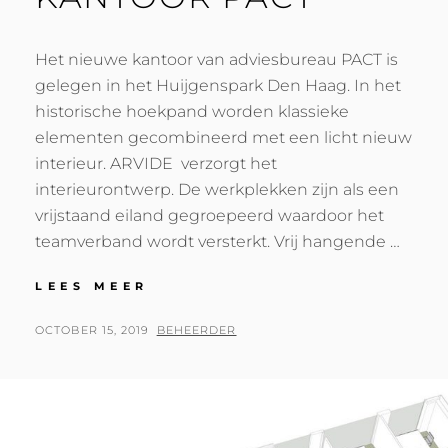
Het nieuwe kantoor van adviesbureau PACT is
gelegen in het Huijgenspark Den Haag. In het
historische hoekpand worden klassieke
elementen gecombineerd met een licht nieuw
interieur. ARVIDE verzorgt het
interieurontwerp. De werkplekken zijn als een
vrijstaand eiland gegroepeerd waardoor het
teamverband wordt versterkt. Vrij hangende …
NIEUW
LEES MEER
INTERIEUR
KANTOOR
POSTED
BY
OCTOBER 15, 2019
BEHEERDER
PACT
ON