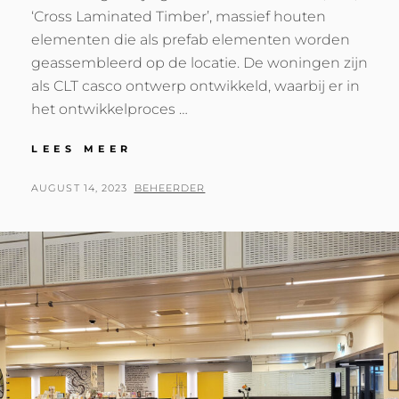
‘Cross Laminated Timber’, massief houten
elementen die als prefab elementen worden
geassembleerd op de locatie. De woningen zijn
als CLT casco ontwerp ontwikkeld, waarbij er in
het ontwikkelproces …
SCHUURWONINGEN
LEES MEER
BIRCKHOEVE
OPGELEVERD
POSTED
BY
AUGUST 14, 2023
BEHEERDER
ON