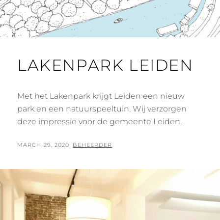
LAKENPARK LEIDEN
Met het Lakenpark krijgt Leiden een nieuw
park en een natuurspeeltuin. Wij verzorgen
deze impressie voor de gemeente Leiden.
POSTED
BY
MARCH 29, 2020
BEHEERDER
ON