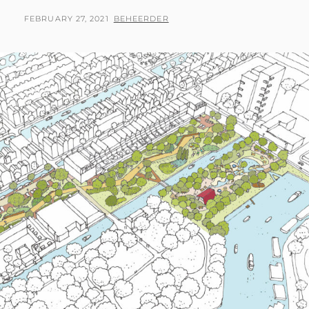
VOOR
KANTOOR
POSTED
BY
FEBRUARY 27, 2021
BEHEERDER
STEENVLINDER
ON
ROTTERDAM