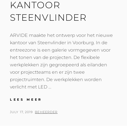
KANTOOR
STEENVLINDER
ARVIDE maakte het ontwerp voor het nieuwe
kantoor van Steenvlinder in Voorburg. In de
entreezone is een galerie vormgegeven voor
het tonen van de projecten. De flexibele
werkplekken zijn gegroepeerd als eilanden
voor projectteams en er zijn twee
projectruimten. De werkplekken worden
verlicht met LED …
NIEUW
LEES MEER
INTERIEUR
KANTOOR
POSTED
BY
JULY 17, 2019
BEHEERDER
STEENVLINDER
ON