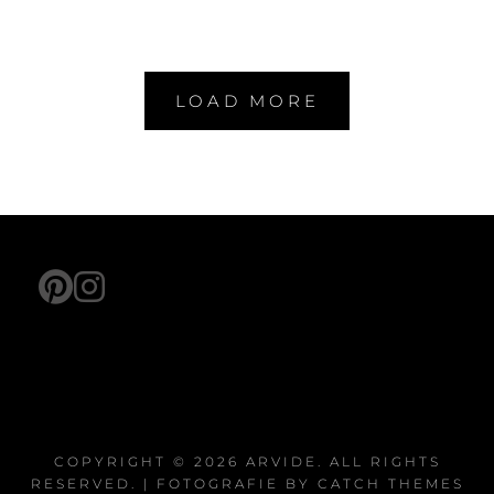
LOAD MORE
pinterest
instagram
COPYRIGHT © 2026
ARVIDE
. ALL RIGHTS
RESERVED. | FOTOGRAFIE BY
CATCH THEMES