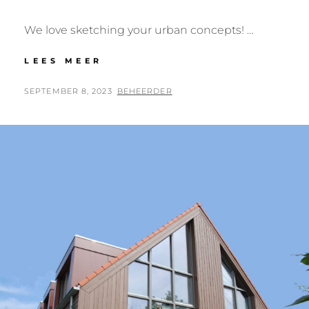
We love sketching your urban concepts! …
LOCATION
LEES MEER
CONCEPTS
POSTED
BY
SEPTEMBER 8, 2023
BEHEERDER
ON