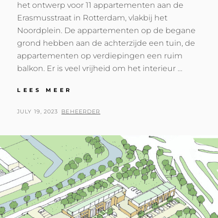
het ontwerp voor 11 appartementen aan de
Erasmusstraat in Rotterdam, vlakbij het
Noordplein. De appartementen op de begane
grond hebben aan de achterzijde een tuin, de
appartementen op verdiepingen een ruim
balkon. Er is veel vrijheid om het interieur …
ERASMUSSTRAAT
LEES MEER
ROTTERDAM
POSTED
BY
JULY 19, 2023
BEHEERDER
ON