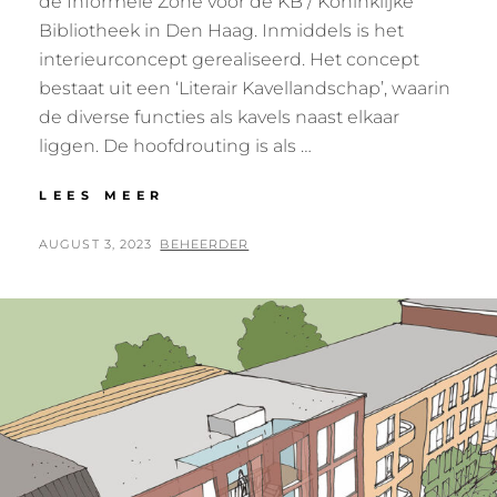
de Informele Zone voor de KB / Koninklijke
Bibliotheek in Den Haag. Inmiddels is het
interieurconcept gerealiseerd. Het concept
bestaat uit een ‘Literair Kavellandschap’, waarin
de diverse functies als kavels naast elkaar
liggen. De hoofdrouting is als …
INFORMELE
LEES MEER
ZONE
KB
POSTED
BY
AUGUST 3, 2023
BEHEERDER
DEN
ON
HAAG