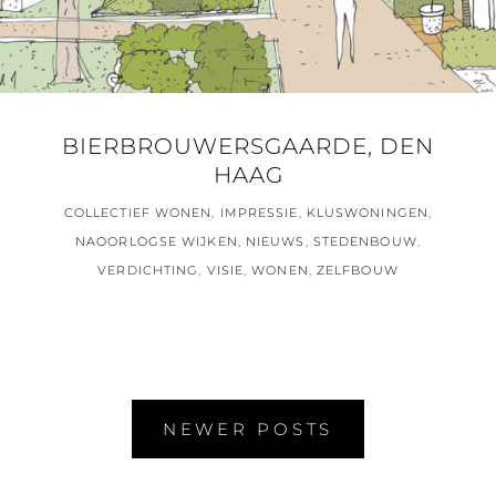
BIERBROUWERSGAARDE, DEN
HAAG
COLLECTIEF WONEN
,
IMPRESSIE
,
KLUSWONINGEN
,
NAOORLOGSE WIJKEN
,
NIEUWS
,
STEDENBOUW
,
VERDICHTING
,
VISIE
,
WONEN
,
ZELFBOUW
Posts
NEWER POSTS
navigation