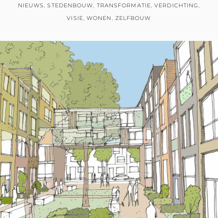
NIEUWS
,
STEDENBOUW
,
TRANSFORMATIE
,
VERDICHTING
,
VISIE
,
WONEN
,
ZELFBOUW