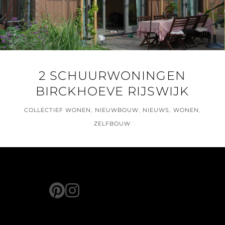
2 SCHUURWONINGEN
BIRCKHOEVE RIJSWIJK
COLLECTIEF WONEN
,
NIEUWBOUW
,
NIEUWS
,
WONEN
,
ZELFBOUW
pinterest
instagram