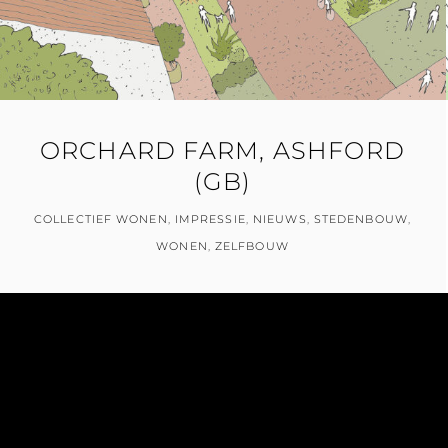
ORCHARD FARM, ASHFORD
(GB)
COLLECTIEF WONEN
,
IMPRESSIE
,
NIEUWS
,
STEDENBOUW
,
WONEN
,
ZELFBOUW