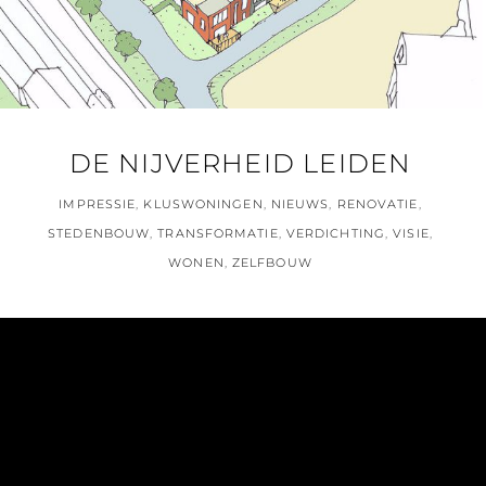
DE NIJVERHEID LEIDEN
IMPRESSIE
,
KLUSWONINGEN
,
NIEUWS
,
RENOVATIE
,
STEDENBOUW
,
TRANSFORMATIE
,
VERDICHTING
,
VISIE
,
WONEN
,
ZELFBOUW