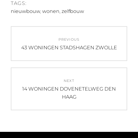
TAGS:
nieuwbouw
,
wonen
,
zelfbouw
Post
PREVIOUS
navigation
Previous
43 WONINGEN STADSHAGEN ZWOLLE
post:
NEXT
Next
14 WONINGEN DOVENETELWEG DEN
post:
HAAG