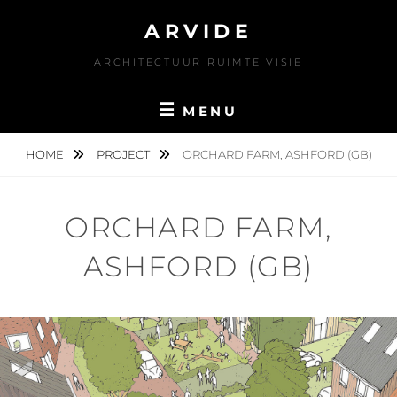
Skip
ARVIDE
to
content
ARCHITECTUUR RUIMTE VISIE
MENU
HOME
PROJECT
ORCHARD FARM, ASHFORD (GB)
ORCHARD FARM,
ASHFORD (GB)