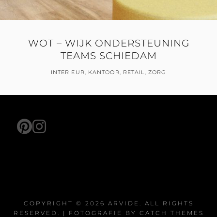
WOT – WIJK ONDERSTEUNING
TEAMS SCHIEDAM
INTERIEUR
,
KANTOOR
,
RETAIL
,
ZORG
pinterest
instagram
COPYRIGHT © 2026
ARVIDE
. ALL RIGHTS
RESERVED. | FOTOGRAFIE BY
CATCH THEMES