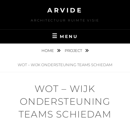
Skip
ARVIDE
to
content
ARCHITECTUUR RUIMTE VISIE
MENU
HOME
PROJECT
WOT – WIJK ONDERSTEUNING TEAMS SCHIEDAM
WOT – WIJK
ONDERSTEUNING
TEAMS SCHIEDAM