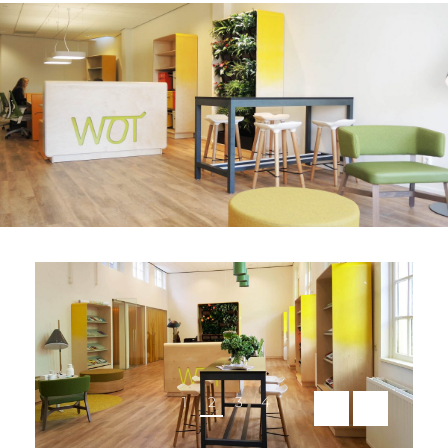
1
2
3
4