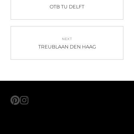
navigation
Previous
OTB TU DELFT
post:
NEXT
Next
TREUBLAAN DEN HAAG
post:
pinterest
instagram