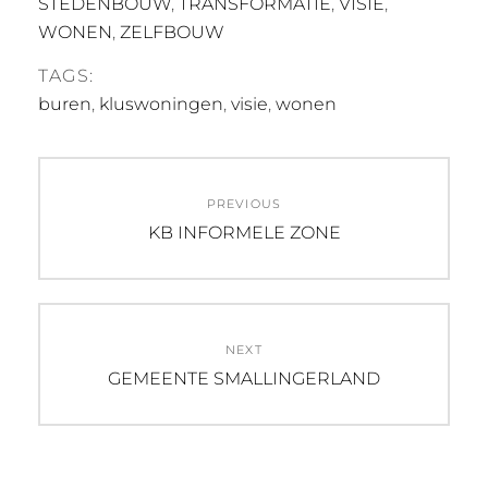
STEDENBOUW
,
TRANSFORMATIE
,
VISIE
,
WONEN
,
ZELFBOUW
TAGS:
buren
,
kluswoningen
,
visie
,
wonen
Post
PREVIOUS
navigation
Previous
KB INFORMELE ZONE
post:
NEXT
Next
GEMEENTE SMALLINGERLAND
post: