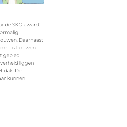
oor de SKG-award:
oormalig
bouwen. Daarnaast
oomhuis bouwen.
t gebied
jverheid liggen
t dak. De
kaar kunnen