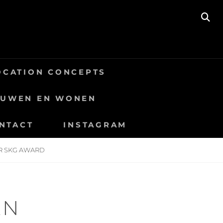
SE
OCATION CONCEPTS
OUWEN EN WONEN
NTACT
INSTAGRAM
R SKG AWARD
EN