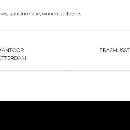
,
,
,
uws
transformatie
wonen
zelfbouw
Next
 KANTOOR
ERASMUSST
post:
OTTERDAM