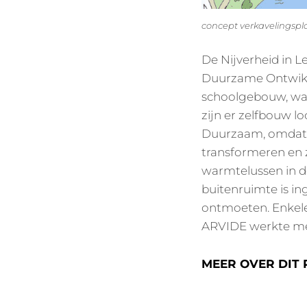
concept verkavelingspl
De Nijverheid in L
Duurzame Ontwikke
schoolgebouw, wa
zijn er zelfbouw 
Duurzaam, omdat d
transformeren en z
warmtelussen in d
buitenruimte is i
ontmoeten. Enkele
ARVIDE werkte mee
MEER OVER DIT 