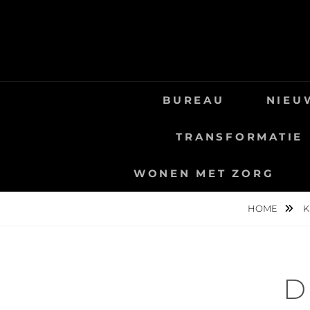
Skip
to
content
BUREAU
NIEU
TRANSFORMATIE
WONEN MET ZORG
HOME
K
D