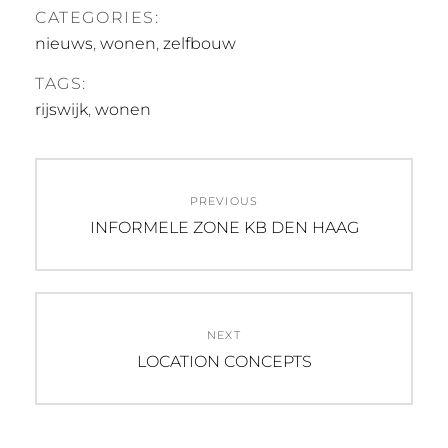
CATEGORIES:
nieuws
,
wonen
,
zelfbouw
TAGS:
rijswijk
,
wonen
Post
PREVIOUS
navigation
Previous
INFORMELE ZONE KB DEN HAAG
post:
NEXT
Next
LOCATION CONCEPTS
post: