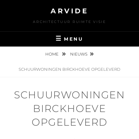
Skip
ARVIDE
to
content
ARCHITECTUUR RUIMTE VISIE
MENU
HOME
NIEUWS
SCHUURWONINGEN BIRCKHOEVE OPGELEVERD
SCHUURWONINGEN
BIRCKHOEVE
OPGELEVERD