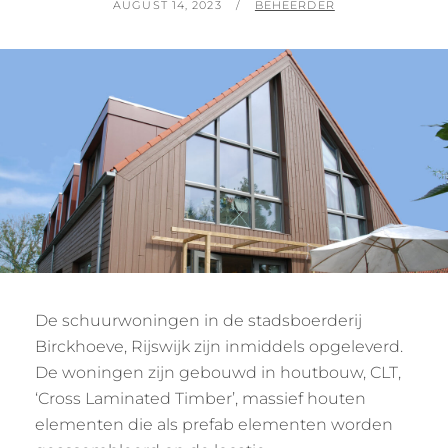
POSTED
BY
AUGUST 14, 2023
BEHEERDER
ON
De schuurwoningen in de stadsboerderij
Birckhoeve, Rijswijk zijn inmiddels opgeleverd.
De woningen zijn gebouwd in houtbouw, CLT,
‘Cross Laminated Timber’, massief houten
elementen die als prefab elementen worden