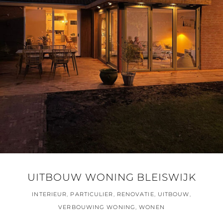
UITBOUW WONING BLEISWIJK
INTERIEUR
,
PARTICULIER
,
RENOVATIE
,
UITBOUW
,
VERBOUWING WONING
,
WONEN