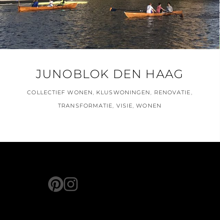
JUNOBLOK DEN HAAG
COLLECTIEF WONEN
,
KLUSWONINGEN
,
RENOVATIE
,
TRANSFORMATIE
,
VISIE
,
WONEN
pinterest
instagram