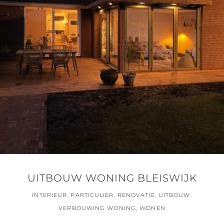
UITBOUW WONING BLEISWIJK
INTERIEUR
,
PARTICULIER
,
RENOVATIE
,
UITBOUW
,
VERBOUWING WONING
,
WONEN