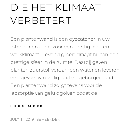
DIE HET KLIMAAT
VERBETERT
Een plantenwand is een eyecatcher in uw
interieur en zorgt voor een prettig leef- en
werkklimaat. Levend groen draagt bij aan een
prettige sfeer in de ruimte. Daarbij geven
planten zuurstof, verdampen water en leveren
een gevoel van veiligheid en geborgenheid.
Een plantenwand zorgt tevens voor de
absorptie van geluidgolven zodat de …
PLANTENWAND
LEES MEER
–
EEN
POSTED
BY
JULY 11, 2019
BEHEERDER
EYECATCHER
ON
DIE