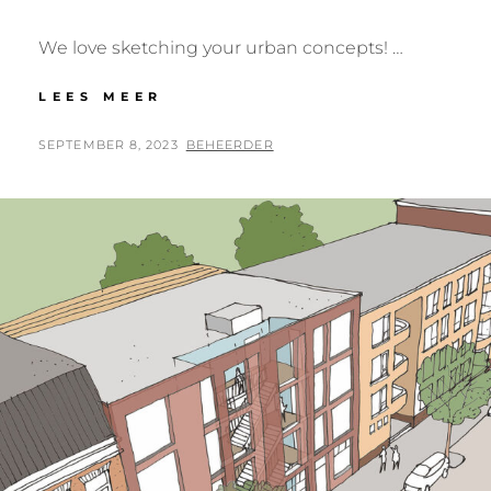
We love sketching your urban concepts! …
LOCATION
LEES MEER
CONCEPTS
POSTED
BY
SEPTEMBER 8, 2023
BEHEERDER
ON